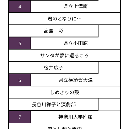
県立上溝南
4
君のとなりに…
高島 彩
県立小田原
5
サンタが夢に還るころ
桜井広子
県立横須賀大津
6
しめきりの殻
長谷川祥子と演劇部
神奈川大学附属
7