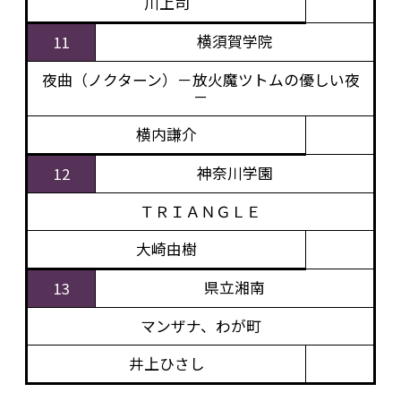
川上司
横須賀学院
11
夜曲（ノクターン）－放火魔ツトムの優しい夜
－
横内謙介
神奈川学園
12
ＴＲＩＡＮＧＬＥ
大崎由樹
県立湘南
13
マンザナ、わが町
井上ひさし