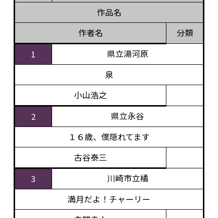
作品名
作者名
分類
県立湯河原
1
泉
小山浩之
県立永谷
2
１６歳、僕隠れてます
古谷泰三
川崎市立橘
3
満月だよ！チャーリー