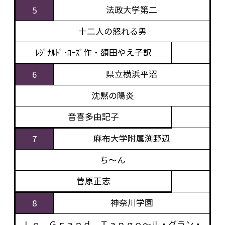
法政大学第二
5
十二人の怒れる男
ﾚｼﾞﾅﾙﾄﾞ･ﾛｰｽﾞ作・額田やえ子訳
県立横浜平沼
6
沈黙の陽炎
音喜多由記子
麻布大学附属渕野辺
7
ち～ん
菅原正志
神奈川学園
8
Ｌｅ Ｇｒａｎｄ Ｔａｎｇｏ～ル・グラン・