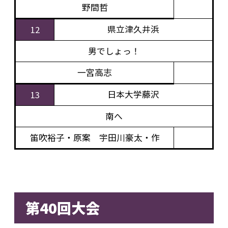
野間哲
県立津久井浜
12
男でしょっ！
一宮高志
日本大学藤沢
13
南へ
笛吹裕子・原案 宇田川豪太・作
第40回大会