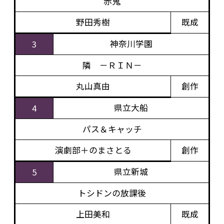
赤鬼
野田秀樹
既成
神奈川学園
3
隣 －ＲＩＮ－
丸山真由
創作
県立大船
4
パス＆キャッチ
演劇部＋のまさとる
創作
県立新城
5
トシドンの放課後
上田美和
既成