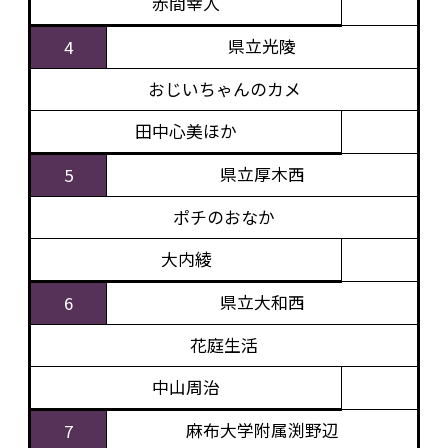
赤間幸人
県立光陵
4
おじいちゃんのカメ
田中心美ほか
県立厚木西
5
ポチのおなか
大内綾
県立大和西
6
花庭生活
中山周治
麻布大学附属渕野辺
7