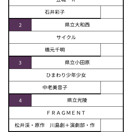
石井彩子
県立大和西
2
サイクル
橋元千明
県立小田原
3
ひまわり少年少女
中老美音子
県立光陵
4
ＦＲＡＧＭＥＮＴ
松井渓・原作 川島創＋演劇部・作