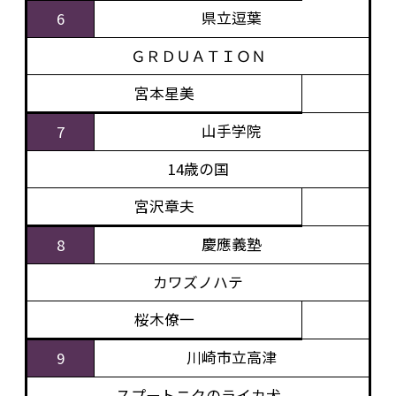
県立逗葉
6
ＧＲＤＵＡＴＩＯＮ
宮本星美
山手学院
7
14歳の国
宮沢章夫
慶應義塾
8
カワズノハテ
桜木僚一
川崎市立高津
9
スプートニクのライカ犬