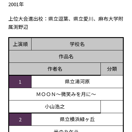
2001年
上位大会進出校：県立逗葉、県立愛川、麻布大学附
属渕野辺
上演順
学校名
作品名
作者名
分類
県立湯河原
1
ＭＯＯＮ～微笑みを月に～
小山浩之
県立横浜緑ヶ丘
2
光のカケラ