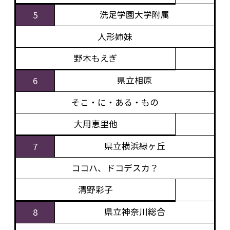
洗足学園大学附属
5
人形姉妹
野木もえぎ
県立相原
6
そこ・に・ある・もの
大用恵里他
県立横浜緑ヶ丘
7
ココハ、ドコデスカ？
清野彩子
県立神奈川総合
8