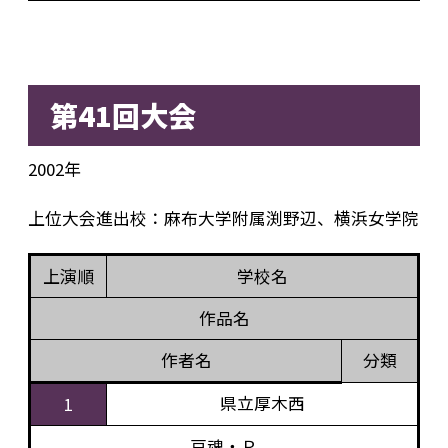
第41回大会
2002年
上位大会進出校：麻布大学附属渕野辺、横浜女学院
上演順
学校名
作品名
作者名
分類
県立厚木西
1
豆魂・Ｒ