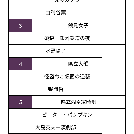
由利谷薫
鶴見女子
3
破稿 銀河鉄道の夜
水野陽子
県立大船
4
怪盗ねこ仮面の逆襲
野間哲
県立湘南定時制
5
ピーター・パンプキン
大島英夫＋演劇部