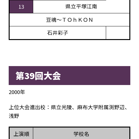
県立平塚江南
13
豆魂～ＴＯｈＫＯＮ
石井彩子
第39回大会
2000年
上位大会進出校：県立光陵、麻布大学附属渕野辺、
浅野
上演順
学校名