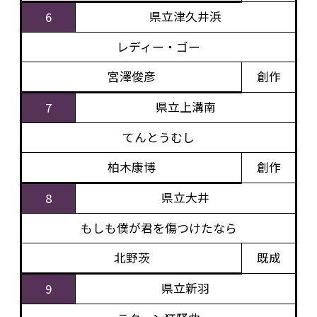
県立津久井浜
6
レディー・ゴー
宮澤俊彦
創作
県立上溝南
7
てんとうむし
柏木康博
創作
県立大井
8
もしも僕が君を傷つけたなら
北野茨
既成
県立新羽
9