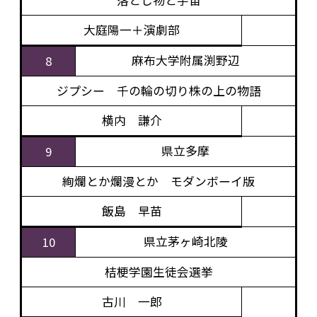
落とし物と宇宙
大庭陽一＋演劇部
麻布大学附属渕野辺
8
ジプシー 千の輪の切り株の上の物語
横内 謙介
県立多摩
9
絢爛とか爛漫とか モダンボーイ版
飯島 早苗
県立茅ヶ崎北陵
10
桔梗学園生徒会選挙
古川 一郎