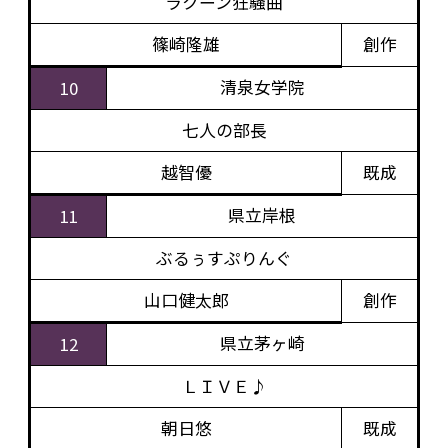
ラクーン狂騒曲
篠崎隆雄
創作
清泉女学院
10
七人の部長
越智優
既成
県立岸根
11
ぶるぅすぷりんぐ
山口健太郎
創作
県立茅ヶ崎
12
ＬＩＶＥ♪
朝日悠
既成