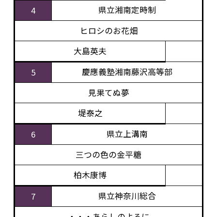
県立湘南定時制
4
ヒロシのお花畑
大島英夫
慶應義塾湘南藤沢高等部
5
見果てぬ夢
堤泰之
県立上溝南
6
三つの色の金平糖
柏木康博
県立神奈川総合
7
・・・あらしのよるに