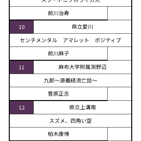
前川治寿
県立愛川
10
センチメンタル アマレット ポジティブ
前川麻子
麻布大学附属渕野辺
11
九郎～源義経流亡誌～
菅原正志
県立上溝南
12
スズメ、四角い空
柏木康博