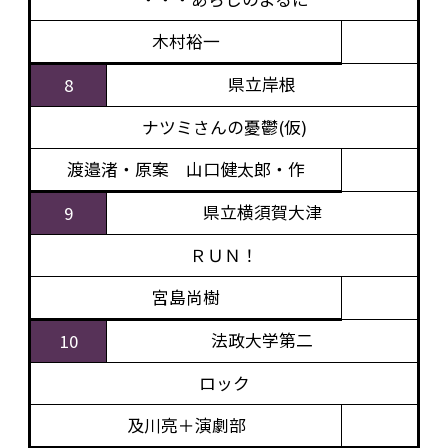
木村裕一
県立岸根
8
ナツミさんの憂鬱(仮)
渡邉渚・原案 山口健太郎・作
県立横須賀大津
9
ＲＵＮ！
宮島尚樹
法政大学第二
10
ロック
及川亮＋演劇部