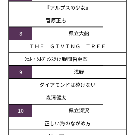
『アルプスの少女』
菅原正志
県立大船
8
ＴＨＥ ＧＩＶＩＮＧ ＴＲＥＥ
ｼｪﾙ・ｼﾙｳﾞｧﾝｽﾀｲﾝ 野間哲翻案
浅野
9
ダイアモンドは砕けない
森清健太
県立深沢
10
正しい海のながめ方