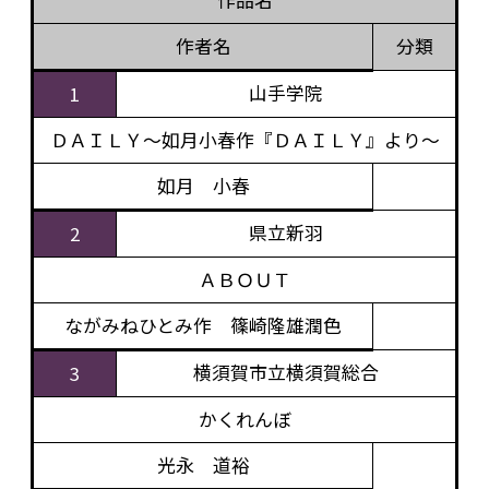
作品名
作者名
分類
山手学院
1
ＤＡＩＬＹ～如月小春作『ＤＡＩＬＹ』より～
如月 小春
県立新羽
2
ＡＢＯＵＴ
ながみねひとみ作 篠崎隆雄潤色
横須賀市立横須賀総合
3
かくれんぼ
光永 道裕