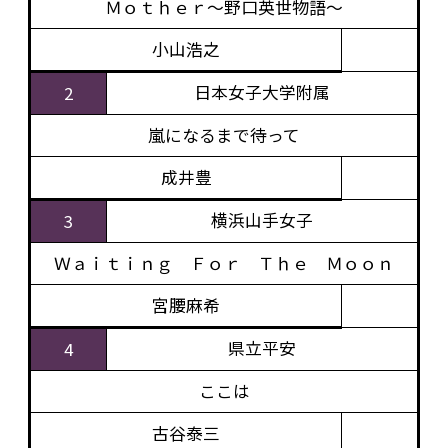
Ｍｏｔｈｅｒ～野口英世物語～
小山浩之
日本女子大学附属
2
嵐になるまで待って
成井豊
横浜山手女子
3
Ｗａｉｔｉｎｇ Ｆｏｒ Ｔｈｅ Ｍｏｏｎ
宮腰麻希
県立平安
4
ここは
古谷泰三