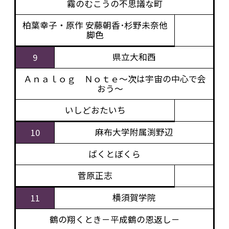
霧のむこうの不思議な町
柏葉幸子・原作 安藤朝香･杉野未奈他
脚色
県立大和西
9
Ａｎａｌｏｇ Ｎｏｔｅ～次は宇宙の中心で会
おう～
いしどおたいち
麻布大学附属渕野辺
10
ばくとぼくら
菅原正志
横須賀学院
11
鶴の翔くとき－平成鶴の恩返し－