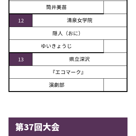
筒井美苗
清泉女学院
12
隠人（おに）
ゆいきょうじ
県立深沢
13
『エコマーク』
演劇部
第37回大会