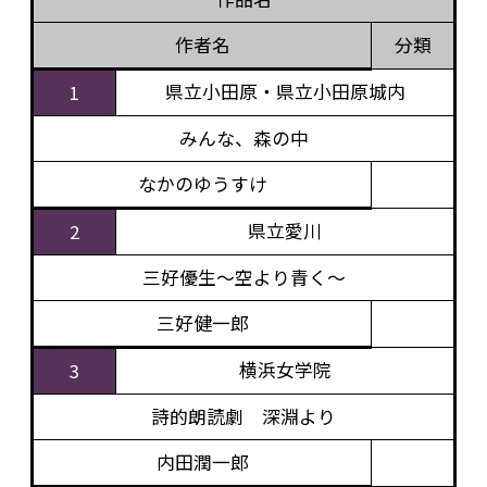
作者名
分類
県立小田原・県立小田原城内
1
みんな、森の中
なかのゆうすけ
県立愛川
2
三好優生～空より青く～
三好健一郎
横浜女学院
3
詩的朗読劇 深淵より
内田潤一郎