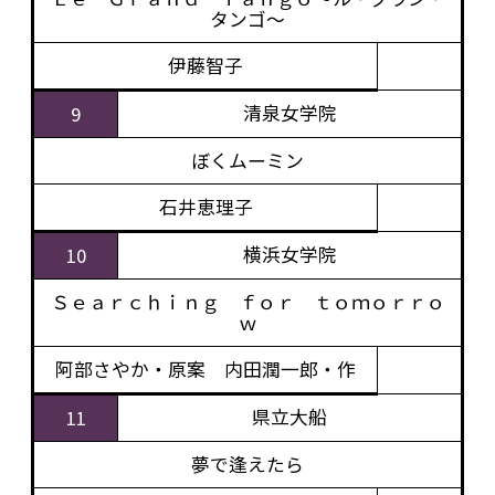
タンゴ～
伊藤智子
清泉女学院
9
ぼくムーミン
石井恵理子
横浜女学院
10
Ｓｅａｒｃｈｉｎｇ ｆｏｒ ｔｏｍｏｒｒｏ
ｗ
阿部さやか・原案 内田潤一郎・作
県立大船
11
夢で逢えたら