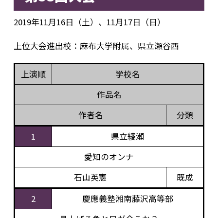
2019年11月16日（土）、11月17日（日）
上位大会進出校：麻布大学附属、県立瀬谷西
上演順
学校名
作品名
作者名
分類
1
県立綾瀬
愛知のオンナ
石山英憲
既成
2
慶應義塾湘南藤沢高等部