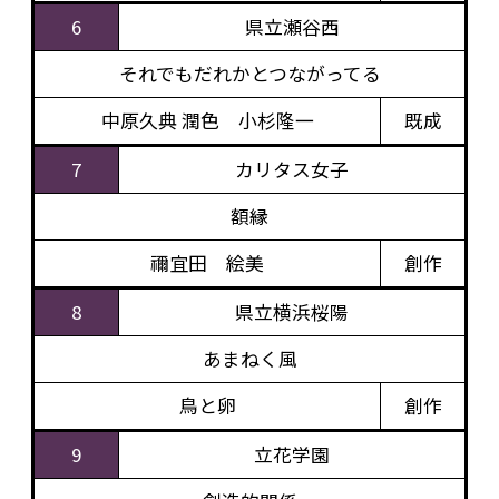
6
県立瀬谷西
それでもだれかとつながってる
中原久典 潤色 小杉隆一
既成
7
カリタス女子
額縁
禰宜田 絵美
創作
8
県立横浜桜陽
あまねく風
鳥と卵
創作
9
立花学園