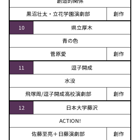
創造的関係
黒沼壮太・立花学園演劇部
創作
10
県立厚木
青の色
菅原愛
創作
11
逗子開成
水没
飛塚周/逗子開成高校演劇部
創作
12
日本大学藤沢
ACTION!
佐藤至亮＋日藤演劇部
創作