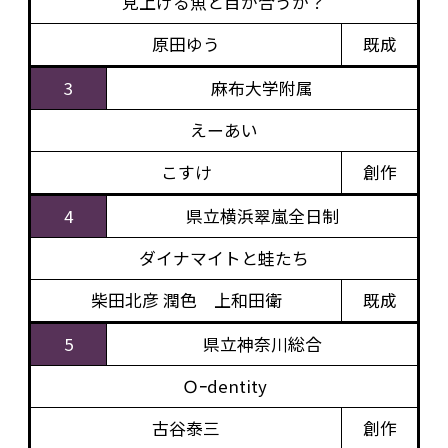
見上げる魚と目が合うか？
原田ゆう
既成
3
麻布大学附属
えーあい
こすけ
創作
4
県立横浜翠嵐全日制
ダイナマイトと蛙たち
柴田北彦 潤色 上和田衛
既成
5
県立神奈川総合
Ｏｰdentity
古谷泰三
創作