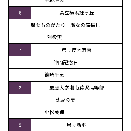
6
県立横浜緑ヶ丘
魔女ものがたり 魔女の猫探し
別役実
7
県立厚木清南
仲間記念日
篠崎千恵
8
慶應大学湘南藤沢高等部
沈黙の夏
小松美保
9
県立新羽