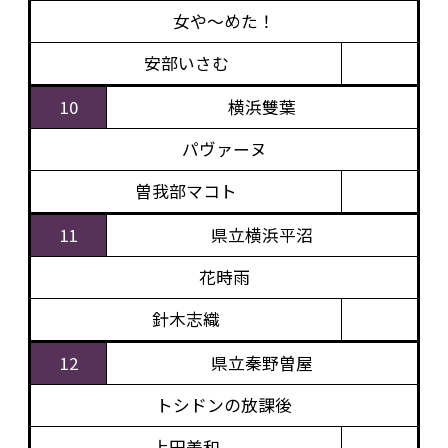
女や～めた！
安部いさむ
10
横浜雙葉
パヴァーヌ
曽我部マコト
11
県立横浜平沼
花時雨
針木志織
12
県立秦野曽屋
トシドンの放課後
上田美和