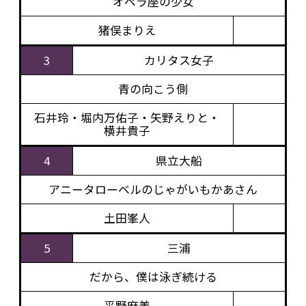
オペラ座の少女
猪俣まりえ
3
カリタス女子
青の向こう側
石井玲・堀内万佑子・矢野えりと・
横井貴子
4
県立大船
アニータローベルのじゃがいもかあさん
土田峯人
5
三浦
だから、僕は泳ぎ続ける
平野麻美