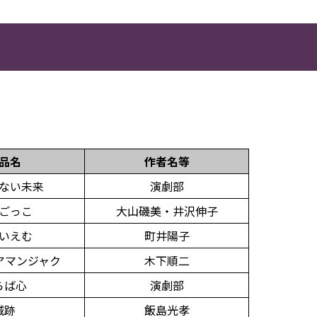
品名
作者名等
ない未来
演劇部
ごっこ
大山磯美・井沢伸子
いえむ
町井陽子
アマンジャク
木下順二
らば心
演劇部
城跡
飯島光孝