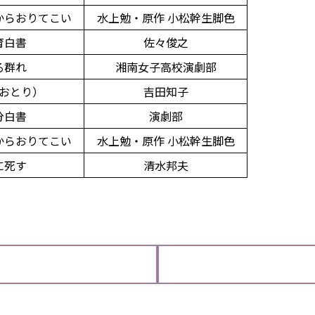
からおりてこい
水上勉・原作 小松幹生脚色
育白書
佐々俊之
る群れ
湘南女子高校演劇部
おとり）
吉田知子
分白書
演劇部
からおりてこい
水上勉・原作 小松幹生脚色
に死す
清水邦夫