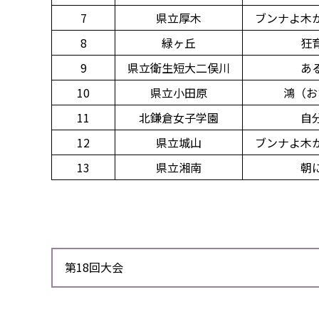
7
県立厚木
ブンナよ木
8
緑ヶ丘
狂
9
県立衛生短大二俣川
あ
10
県立小田原
鴻（お
11
北鎌倉女子学園
自
12
県立城山
ブンナよ木
13
県立湘南
朝
第18回大会